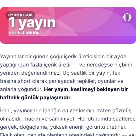
🔴
OYUN KITABI
1 yayın
= bir haftalık klip
Yayıncılar bir günde çoğu içerik üreticisinin bir ayda
yaptığından fazla içerik üretir — ve neredeyse hiçbirini
yeniden değerlendirmez. Üç saatlik bir yayın, tek
başına short olarak parlayacak tepkiler, oyunlar ve
anlarla yoğundur.
Her yayın, kesilmeyi bekleyen bir
haftalık günlük paylaşımdır.
İroni, yayıncıların içeriğin
en zor
kısmını zaten çözmüş
olmasıdır: hacim ve samimiyet. Her oturumda saatlerce
gerçek, doğaçlama, yüksek enerjili görüntü üretirler.
Eksik olan, canlıda olanların ötesindeki dağıtımdır — ve