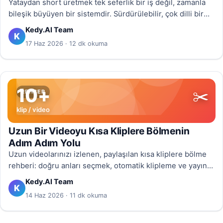
Yataydan short üretmek tek seferlik bir iş değil, zamanla
bileşik büyüyen bir sistemdir. Sürdürülebilir, çok dilli bir
içerik motorunu nasıl kuracağınızı inceliyoruz.
Kedy.AI Team
K
17 Haz 2026 · 12 dk okuma
10+
✂️
REHBER
klip / video
Uzun Bir Videoyu Kısa Kliplere Bölmenin
Adım Adım Yolu
Uzun videolarınızı izlenen, paylaşılan kısa kliplere bölme
rehberi: doğru anları seçmek, otomatik klipleme ve yayına
hazırlama adımlarıyla.
Kedy.AI Team
K
14 Haz 2026 · 11 dk okuma