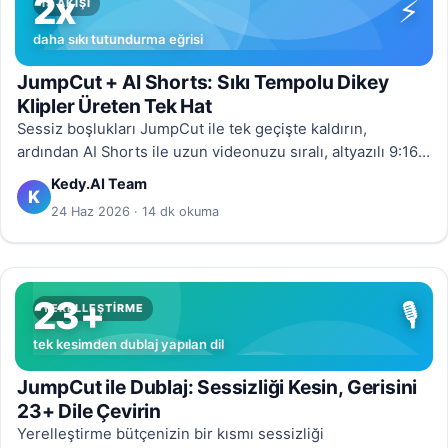
2x
⚡
İŞ AKIŞI
daha sıkı tutundurma eğrisi
JumpCut + AI Shorts: Sıkı Tempolu Dikey
Klipler Üreten Tek Hat
Sessiz boşlukları JumpCut ile tek geçişte kaldırın,
ardından AI Shorts ile uzun videonuzu sıralı, altyazılı 9:16
kliplere dönüştürün. Tempo neden TikTok, Reels ve
Kedy.AI Team
K
Shorts’ta kazandırır ve iki aracı en iyi sonuç için nasıl
24 Haz 2026 · 14 dk okuma
zincirlersiniz.
23+
🎙️
YERELLEŞTIRME
tek kesimden dublaj yapılan dil
JumpCut ile Dublaj: Sessizliği Kesin, Gerisini
23+ Dile Çevirin
Yerelleştirme bütçenizin bir kısmı sessizliği