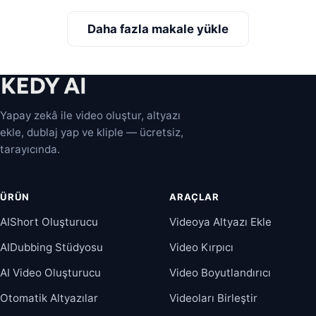
Daha fazla makale yükle
Yapay zekâ ile video oluştur, altyazı
ekle, dublaj yap ve kliple — ücretsiz,
tarayıcında.
ÜRÜN
ARAÇLAR
AIShort Oluşturucu
Videoya Altyazı Ekle
AIDubbing Stüdyosu
Video Kırpıcı
AI Video Oluşturucu
Video Boyutlandırıcı
Otomatik Altyazılar
Videoları Birleştir