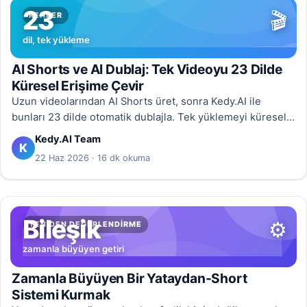
23
🎬
REHBER
dil, tek yükleme
AI Shorts ve AI Dublaj: Tek Videoyu 23 Dilde
Küresel Erişime Çevir
Uzun videolarından AI Shorts üret, sonra Kedy.AI ile
bunları 23 dilde otomatik dublajla. Tek yüklemeyi küresel
bir içerik hattına dönüştürmenin tam rehberi.
Kedy.AI Team
K
22 Haz 2026 · 16 dk okuma
Bileşik
⚙️
YENIDEN DEGERLENDIRME
zamanla büyüyen getiri
Zamanla Büyüyen Bir Yataydan-Short
Sistemi Kurmak