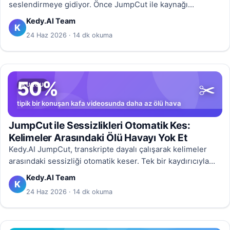
seslendirmeye gidiyor. Önce JumpCut ile kaynağı
sıkılaştırın, sonra dublaja gönderin — her dilde ~%20
Kedy.AI Team
K
tasarruf ve daha kararlı dudak senkronizasyonu.
24 Haz 2026 · 14 dk okuma
50%
✂️
KURGU
tipik bir konuşan kafa videosunda daha az ölü hava
JumpCut ile Sessizlikleri Otomatik Kes:
Kelimeler Arasındaki Ölü Havayı Yok Et
Kedy.AI JumpCut, transkripte dayalı çalışarak kelimeler
arasındaki sessizliği otomatik keser. Tek bir kaydırıcıyla
haber temposundan dram nefesine; tarayıcıda, ses ve
Kedy.AI Team
K
görüntü tam senkron.
24 Haz 2026 · 14 dk okuma