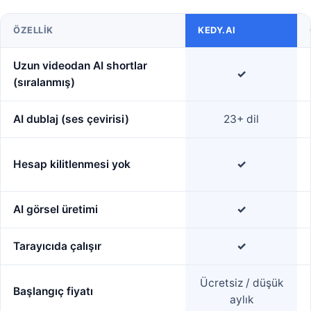
ÖZELLIK
KEDY.AI
Uzun videodan AI shortlar
✓
(sıralanmış)
AI dublaj (ses çevirisi)
23+ dil
Hesap kilitlenmesi yok
✓
AI görsel üretimi
✓
Tarayıcıda çalışır
✓
Ücretsiz / düşük
Başlangıç fiyatı
aylık