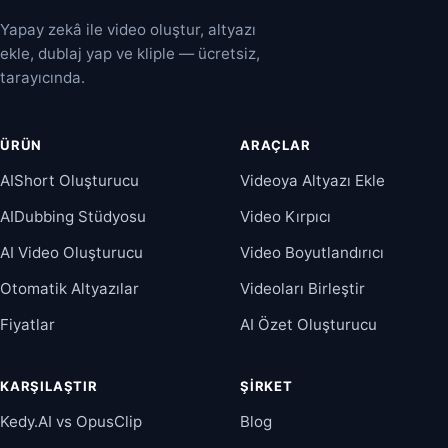
Yapay zekâ ile video oluştur, altyazı
ekle, dublaj yap ve kliple — ücretsiz,
tarayıcında.
ÜRÜN
ARAÇLAR
AIShort Oluşturucu
Videoya Altyazı Ekle
AIDubbing Stüdyosu
Video Kırpıcı
AI Video Oluşturucu
Video Boyutlandırıcı
Otomatik Altyazılar
Videoları Birleştir
Fiyatlar
AI Özet Oluşturucu
KARŞILAŞTIR
ŞIRKET
Kedy.AI vs OpusClip
Blog