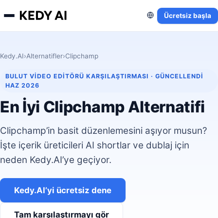
Ücretsiz başla
Kedy.AI
›
Alternatifler
›
Clipchamp
BULUT VIDEO EDITÖRÜ KARŞILAŞTIRMASI · GÜNCELLENDI
HAZ 2026
En İyi Clipchamp Alternatifi
Clipchamp’in basit düzenlemesini aşıyor musun?
İşte içerik üreticileri AI shortlar ve dublaj için
neden Kedy.AI’ye geçiyor.
Kedy.AI’yi ücretsiz dene
Tam karşılaştırmayı gör