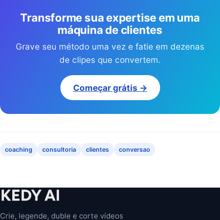
Transforme sua expertise em uma
máquina de clientes
Grave seu método uma vez e fatie em dezenas
de clipes que convertem.
Começar grátis →
coaching
consultoria
clientes
conversao
Crie, legende, duble e corte vídeos