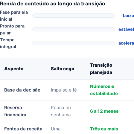
Renda de conteúdo ao longo da transição
Fase paralela
baixa
inicial
Pronto para
estável
pular
Tempo
acelera
integral
Transição
Aspecto
Salto cego
planejada
Números e
Base da decisão
Impulso e fé
estabilidade
Reserva
Pouca ou
6 a 12 meses
financeira
nenhuma
Fontes de receita
Uma
Três ou mais