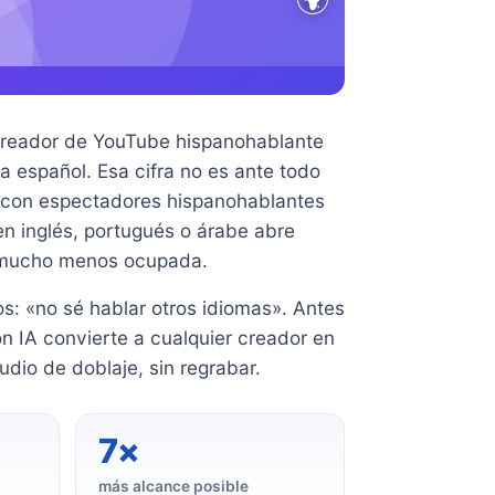
l creador de YouTube hispanohablante
a español. Esa cifra no es ante todo
e con espectadores hispanohablantes
n inglés, portugués o árabe abre
á mucho menos ocupada.
: «no sé hablar otros idiomas». Antes
on IA convierte a cualquier creador en
dio de doblaje, sin regrabar.
7×
más alcance posible