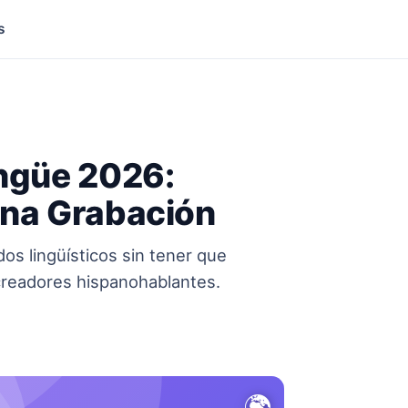
s
ingüe 2026:
una Grabación
s lingüísticos sin tener que
 creadores hispanohablantes.
🌍