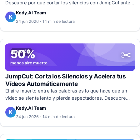
Descubre por qué cortar los silencios con JumpCut antes
de doblar reduce el coste un 20%, mejora el lip-sync y
Kedy.AI Team
K
agiliza el doblaje en 23+ idiomas.
24 jun 2026 · 14 min de lectura
50%
✂️
EDICIÓN
menos aire muerto
JumpCut: Corta los Silencios y Acelera tus
Vídeos Automáticamente
El aire muerto entre las palabras es lo que hace que un
vídeo se sienta lento y pierda espectadores. Descubre
cómo Kedy.AI JumpCut corta esos silencios desde la
Kedy.AI Team
K
transcripción, sin trocear palabras ni respiraciones, con
24 jun 2026 · 14 min de lectura
un solo deslizador.