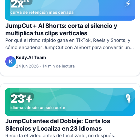
2x
⚡
EDICIÓN
curva de retención más cerrada
JumpCut + AI Shorts: corta el silencio y
multiplica tus clips verticales
Por qué el ritmo rápido gana en TikTok, Reels y Shorts, y
cómo encadenar JumpCut con AIShort para convertir un
vídeo largo en shorts verticales ya cortados,
Kedy.AI Team
K
reencuadrados y subtitulados.
24 jun 2026 · 14 min de lectura
23+
🎙️
DOBLAJE
idiomas desde un solo corte
JumpCut antes del Doblaje: Corta los
Silencios y Localiza en 23 Idiomas
Recorta el video antes de localizarlo, no después.