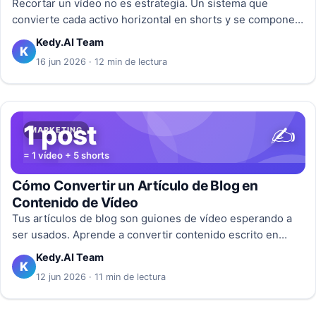
Recortar un vídeo no es estrategia. Un sistema que
convierte cada activo horizontal en shorts y se compone
con el tiempo, sí. Así se construye.
Kedy.AI Team
K
16 jun 2026 · 12 min de lectura
1 post
✍️
MARKETING
= 1 vídeo + 5 shorts
Cómo Convertir un Artículo de Blog en
Contenido de Vídeo
Tus artículos de blog son guiones de vídeo esperando a
ser usados. Aprende a convertir contenido escrito en
vídeos y shorts para multiplicar tu alcance.
Kedy.AI Team
K
12 jun 2026 · 11 min de lectura