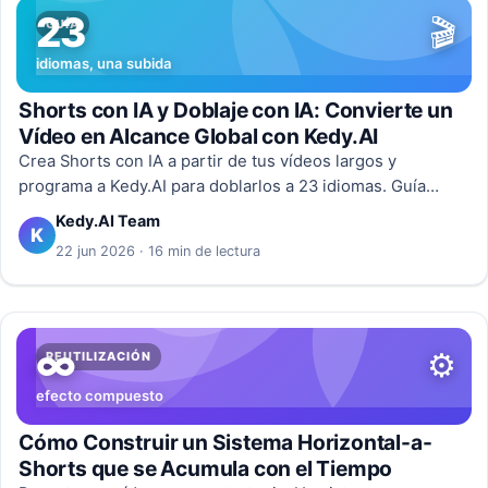
23
🎬
GUÍA
idiomas, una subida
Shorts con IA y Doblaje con IA: Convierte un
Vídeo en Alcance Global con Kedy.AI
Crea Shorts con IA a partir de tus vídeos largos y
programa a Kedy.AI para doblarlos a 23 idiomas. Guía
completa para convertir una subida en alcance global.
Kedy.AI Team
K
22 jun 2026 · 16 min de lectura
∞
⚙️
REUTILIZACIÓN
efecto compuesto
Cómo Construir un Sistema Horizontal-a-
Shorts que se Acumula con el Tiempo