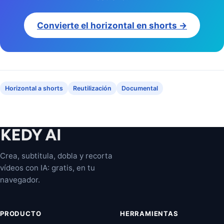
Convierte el horizontal en shorts →
Horizontal a shorts
Reutilización
Documental
Crea, subtitula, dobla y recorta
vídeos con IA: gratis, en tu
navegador.
PRODUCTO
HERRAMIENTAS