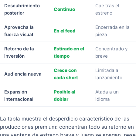
Descubrimiento
Cae tras el
Continuo
posterior
estreno
Aprovecha la
Encerrada en la
En el feed
fuerza visual
pieza
Retorno de la
Estirado en el
Concentrado y
inversión
tiempo
breve
Crece con
Limitada al
Audiencia nueva
cada short
lanzamiento
Expansión
Posible al
Atada a un
internacional
doblar
idioma
La tabla muestra el desperdicio característico de las
producciones premium: concentran todo su retorno en
una ventana de estreno breve y luego se apagan, pese