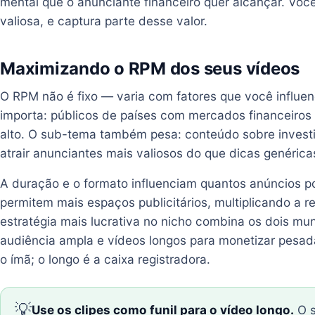
mental que o anunciante financeiro quer alcançar. Voc
valiosa, e captura parte desse valor.
Maximizando o RPM dos seus vídeos
O RPM não é fixo — varia com fatores que você influen
importa: públicos de países com mercados financeiro
alto. O sub-tema também pesa: conteúdo sobre invest
atrair anunciantes mais valiosos do que dicas genéric
A duração e o formato influenciam quantos anúncios p
permitem mais espaços publicitários, multiplicando a re
estratégia mais lucrativa no nicho combina os dois mund
audiência ampla e vídeos longos para monetizar pesa
o ímã; o longo é a caixa registradora.
💡
Use os clipes como funil para o vídeo longo.
O s