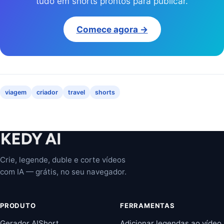
tudo em shorts prontos para publicar.
Comece agora →
viagem
criador
travel
shorts
Crie, legende, duble e corte vídeos
com IA — grátis, no seu navegador.
PRODUTO
FERRAMENTAS
Gerador AIShort
Adicionar legendas ao vídeo