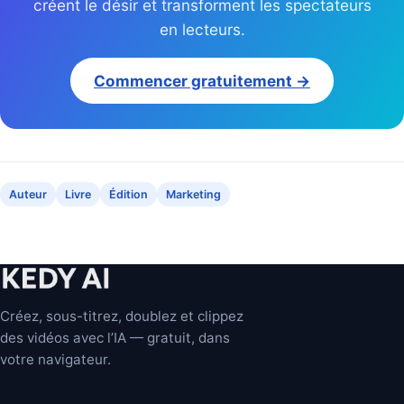
créent le désir et transforment les spectateurs
en lecteurs.
Commencer gratuitement →
Auteur
Livre
Édition
Marketing
Créez, sous-titrez, doublez et clippez
des vidéos avec l’IA — gratuit, dans
votre navigateur.