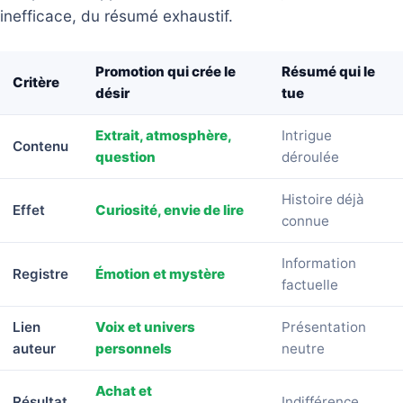
inefficace, du résumé exhaustif.
Promotion qui crée le
Résumé qui le
Critère
désir
tue
Extrait, atmosphère,
Intrigue
Contenu
question
déroulée
Histoire déjà
Effet
Curiosité, envie de lire
connue
Information
Registre
Émotion et mystère
factuelle
Lien
Voix et univers
Présentation
auteur
personnels
neutre
Achat et
Résultat
Indifférence