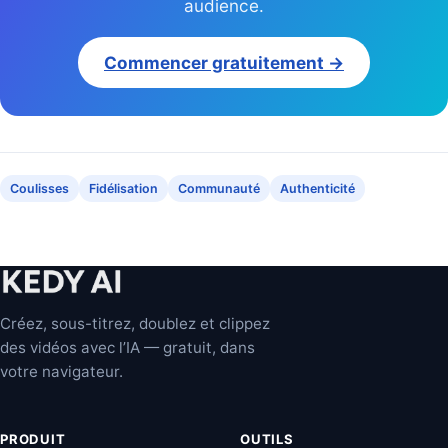
audience.
Commencer gratuitement →
Coulisses
Fidélisation
Communauté
Authenticité
Créez, sous-titrez, doublez et clippez
des vidéos avec l’IA — gratuit, dans
votre navigateur.
PRODUIT
OUTILS