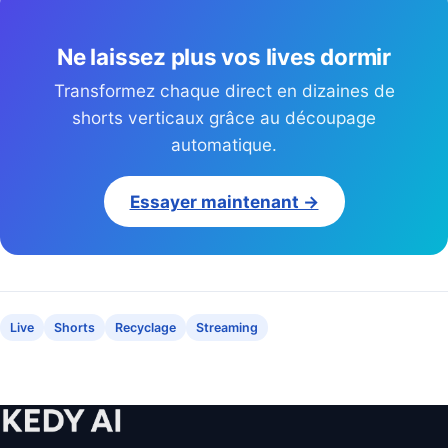
Ne laissez plus vos lives dormir
Transformez chaque direct en dizaines de
shorts verticaux grâce au découpage
automatique.
Essayer maintenant →
Live
Shorts
Recyclage
Streaming