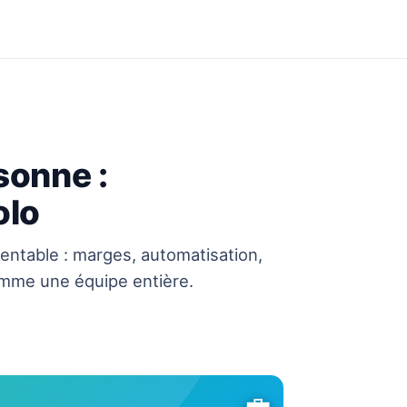
sonne :
olo
ntable : marges, automatisation,
omme une équipe entière.
💼