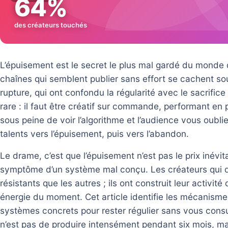
64%
des créateurs touchés
L’épuisement est le secret le plus mal gardé du monde d
chaînes qui semblent publier sans effort se cachent so
rupture, qui ont confondu la régularité avec le sacrific
rare : il faut être créatif sur commande, performant en p
sous peine de voir l’algorithme et l’audience vous oub
talents vers l’épuisement, puis vers l’abandon.
Le drame, c’est que l’épuisement n’est pas le prix inévita
symptôme d’un système mal conçu. Les créateurs qui d
résistants que les autres ; ils ont construit leur activi
énergie du moment. Cet article identifie les mécanisme
systèmes concrets pour rester régulier sans vous cons
n’est pas de produire intensément pendant six mois, ma